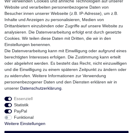
Abmessungen ca (LxBxH): 152 x 99 x 100 mm
Wir verwenden Cookies und ähnliche Technologien auf unserer
Gewicht: ca 4,3 kg
Website und verarbeiten personenbezogene Daten von
Ausführung mit SCHRAUB-Anschluss
Besucher:innen unserer Webseite (z.B. IP-Adresse), um z.B.
Max. Ladestrom 3 A
Inhalte und Anzeigen zu personalisieren, Medien von
Gehäusefarbe je nach Verfügbarkeit
Drittanbietern einzubinden oder Zugriffe auf unsere Website zu
analysieren. Die Datenverarbeitung erfolgt erst durch gesetzte
Lieferung erfolgt out-of-the-box, einzeln ohne Umverpackung. Es
Cookies. Wir teilen diese Daten mit Dritten, die wir in den
handelt sich um Neuware, wie auf dem Produktionsdatum oben
Einstellungen benennen.
am Akku eingestempelt ist.
Die Datenverarbeitung kann mit Einwilligung oder aufgrund eines
berechtigten Interesses erfolgen. Die Zustimmung kann erteilt
oder abgelehnt werden. Es besteht das Recht, nicht einzuwilligen
Blei Bleiakku Bleigel Akku Batterie Bleigelakku Gelakku Zyklenfest Zyklentyp 12V 10AH 15Ah 17AH 7AH 9AH 8AH
und die Einwilligung zu einem späteren Zeitpunkt zu ändern oder
10AH
zu widerrufen. Weitere Informationen zur Verwendung
BLACKBULL, BleiAkku, Blei Akku, Blei Gel Akku, Akkumulator, Sealed Battery, USV, unterbrechnungsfrei
personenbezogener Daten und den Diensten erklären wir in
Spannungsversorgung, Krankenfahrstühle, Sicherheitstechnik, Modellbau, EVOKING, Fliesakku, Akku für
unserer
Daten­schutz­erklärung
.
ElektroRoller, ElektroScooter, E-Scooter
Essenziell
Statistik
PayPal
Funktional
Weitere Einstellungen
Widerrufs­recht
Impressum
Daten­schutz­erklärung