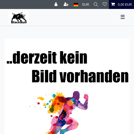
EUR
0,00 EUR
☰