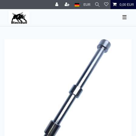
EUR
0,00 EUR
☰