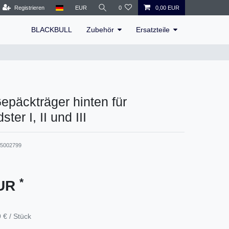
Registrieren
EUR
0
0,00 EUR
BLACKBULL
Zubehör
Ersatzteile
päckträger hinten für
ter I, II und III
-5002799
*
EUR
 € / Stück