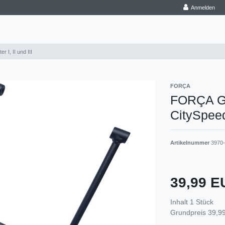
Anmelden
 I, II und III
FORÇA
FORÇA Ge
CitySpeeds
Artikelnummer
3970
39,99 
Inhalt
1
Stück
Grundpreis
39,99